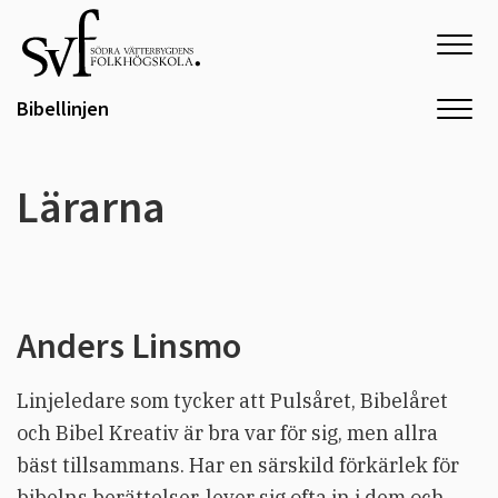
Hoppa
till
innehållet
Bibellinjen
Lärarna
Anders Linsmo
Linjeledare som tycker att Pulsåret, Bibelåret
och Bibel Kreativ är bra var för sig, men allra
bäst tillsammans. Har en särskild förkärlek för
bibelns berättelser, lever sig ofta in i dem och