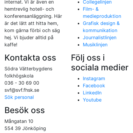
internat. Vi är även en
Collegelinjen
hemtrevlig hotell- och
Film- &
konferensanläggning. Här
medieproduktion
är det lätt att hitta hem,
Grafisk design &
kom gärna förbi och säg
kommunikation
hej. Vi bjuder alltid på
Journalistlinjen
kaffe!
Musiklinjen
Kontakta oss
Följ oss i
sociala medier
Södra Vätterbygdens
folkhögskola
Instagram
036 - 30 69 00
Facebook
svf@svf.fhsk.se
LinkedIn
Sök personal
Youtube
Besök oss
Mångatan 10
554 39
Jönköping