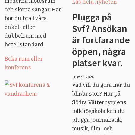
moderna mötesrum
Läs hela nyheten
och sköna sängar. Här
Plugga på
bor du bra i våra
Svf? Ansökan
enkel- eller
dubbelrum med
är fortfarande
hotellstandard.
öppen, några
Boka rum eller
platser kvar.
konferens
10 maj, 2026
Vad vill du göra när du
blir/är stor? Här på
Södra Vätterbygdens
folkhögskola kan du
plugga journalistik,
musik, film- och