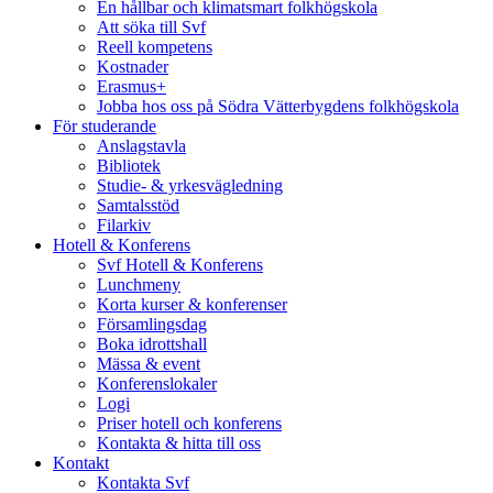
En hållbar och klimatsmart folkhögskola
Att söka till Svf
Reell kompetens
Kostnader
Erasmus+
Jobba hos oss på Södra Vätterbygdens folkhögskola
För studerande
Anslagstavla
Bibliotek
Studie- & yrkesvägledning
Samtalsstöd
Filarkiv
Hotell & Konferens
Svf Hotell & Konferens
Lunchmeny
Korta kurser & konferenser
Församlingsdag
Boka idrottshall
Mässa & event
Konferenslokaler
Logi
Priser hotell och konferens
Kontakta & hitta till oss
Kontakt
Kontakta Svf