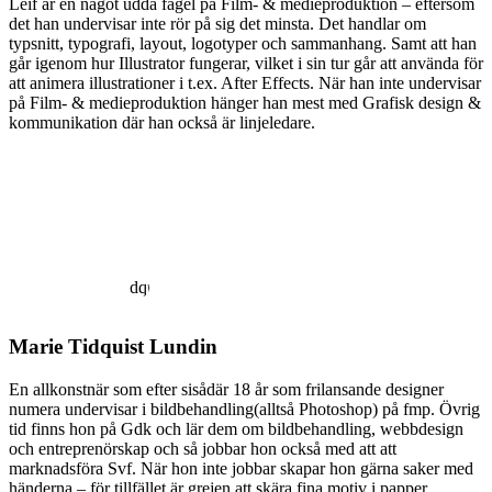
Leif är en något udda fågel på Film- & medieproduktion – eftersom
det han undervisar inte rör på sig det minsta. Det handlar om
typsnitt, typografi, layout, logotyper och sammanhang. Samt att han
går igenom hur Illustrator fungerar, vilket i sin tur går att använda för
att animera illustrationer i t.ex. After Effects. När han inte undervisar
på Film- & medieproduktion hänger han mest med Grafisk design &
kommunikation där han också är linjeledare.
Marie Tidquist Lundin
En allkonstnär som efter sisådär 18 år som frilansande designer
numera undervisar i bildbehandling(alltså Photoshop) på fmp. Övrig
tid finns hon på Gdk och lär dem om bildbehandling, webbdesign
och entreprenörskap och så jobbar hon också med att att
marknadsföra Svf. När hon inte jobbar skapar hon gärna saker med
händerna – för tillfället är grejen att skära fina motiv i papper.